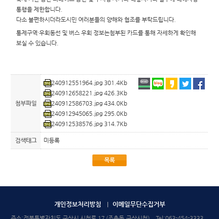
통행을 제한합니다.
다소 불편하시더라도시민 여러분들의 양해와 협조를 부탁드립니다.
통제구역·우회동선 및 버스 우회 정보는첨부된 카드를 통해 자세하게 확인해
보실 수 있습니다.
240912551964.jpg 301.4Kb
240912658221.jpg 426.3Kb
첨부파일
240912586703.jpg 434.0Kb
240912945065.jpg 295.0Kb
240912538576.jpg 314.7Kb
검색태그
미등록
목록
개인정보처리방침
이메일무단수집거부
주소:전북특별자치도 군산시 시청로 17 (조촌동,군산시청)
Tel:
063-454-3333