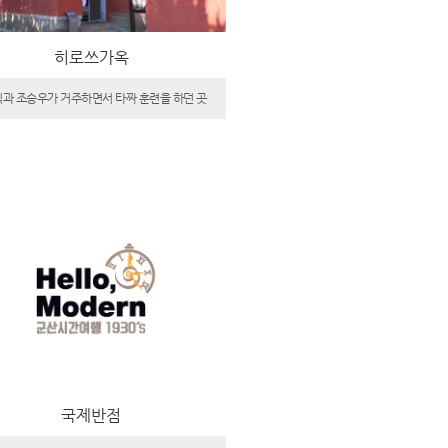
히로쓰가옥
과 조승우가 거주하면서 타짜 훈련을 하던 곳
국제반점