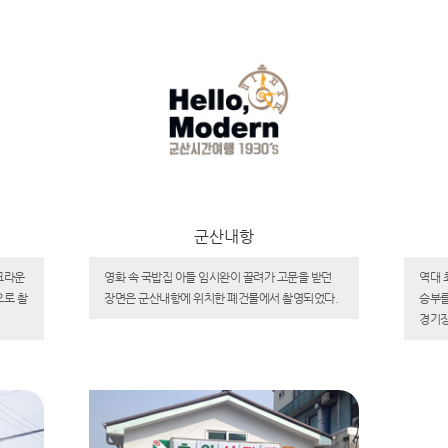
군산내항
크라운
영화 속 국밥집 아들 임시완이 끌려가 고문을 받던
역대 
으로 촬
장면은 군산내항에 위치한 폐건물에서 촬영되었다.
승부를
경기장