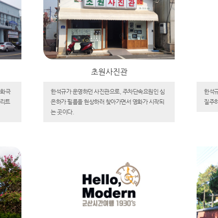
초원사진관
문화극
한석규가 운영하던 사진관으로, 주차단속요원인 심
한석규
크리트
은하가 필름을 현상하러 찾아가면서 영화가 시작되
질주하
는 곳이다.