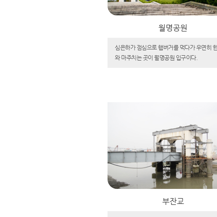
월명공원
심은하가 점심으로 햄버거를 먹다가 우연히 
와 마주치는 곳이 월명공원 입구이다.
부잔교