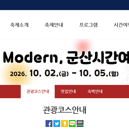
축제소개
축제안내
프로그램
시간여
메뉴전체보기
관광코스안내
맛집안내
숙박안내
관광코스안내