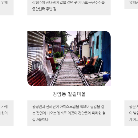
 위해
김혜수와 권태원이 길을 걷던 곳이 바로 군산수산물
유해진
종합센터 주변 길
경암동 철길마을
 가게
황정민과 한혜진이 아이스크림을 먹으며 철길을 걷
창문 
해원이
는 장면이 나오는데 바로 이곳이 경암동에 위치한 철
이 발
길마을이다.
게이다